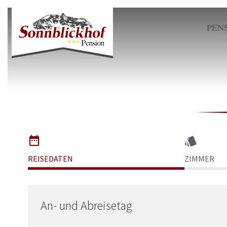
PEN
Skip
to
main
content
REISEDATEN
ZIMMER
An- und Abreisetag