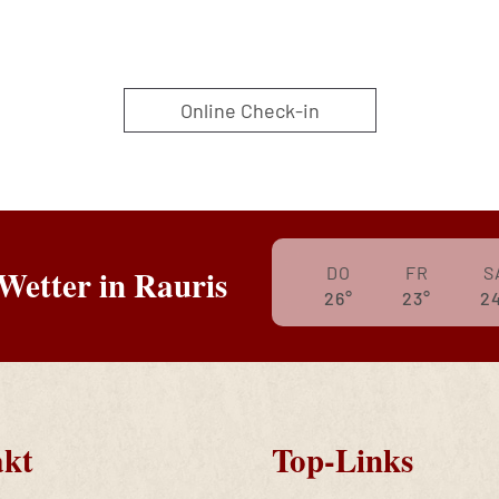
Online Check-in
DO
FR
S
Wetter in Rauris
26°
23°
2
kt
Top-Links