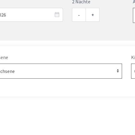
2 Nächte
-
+
sene
K