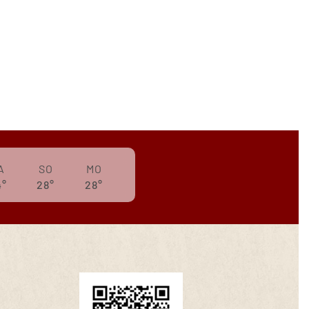
A
SO
MO
4°
28°
28°